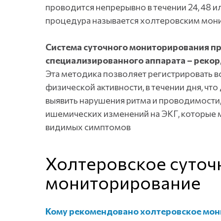
проводится непрерывно в течении 24, 48 ил
процедура называется холтеровским мон
Система суточного мониторирования п
специализированного аппарата – реко
Эта методика позволяет регистрировать в
физической активности, в течении дня, чт
выявить нарушения ритма и проводимости,
ишемических изменений на ЭКГ, которые м
видимых симптомов
Холтеровское суточ
мониторирование
Кому рекомендовано холтеровское мо