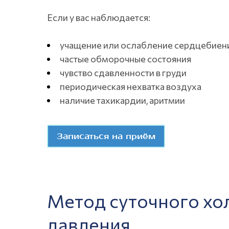
Если у вас наблюдается:
учащение или ослабление сердцебиен
частые обморочные состояния
чувство сдавленности в груди
периодическая нехватка воздуха
наличие тахикардии, аритмии
Записаться на приём
Метод суточного хо
давления