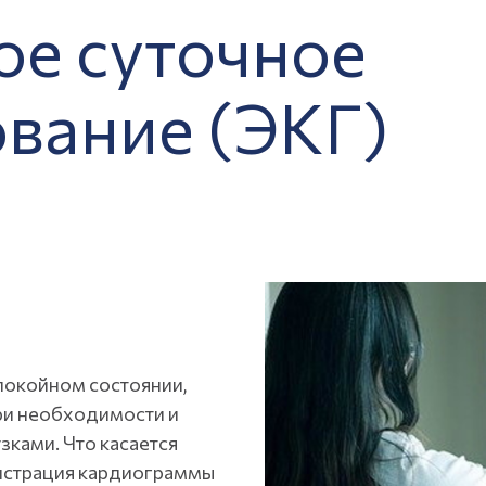
ое суточное
вание (ЭКГ)
покойном состоянии,
ри необходимости и
зками. Что касается
гистрация кардиограммы