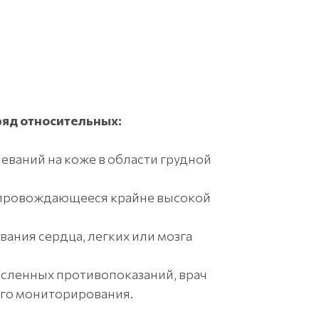
ряд относительных:
еваний на коже в области грудной
опровождающееся крайне высокой
ния сердца, легких или мозга
исленных противопоказаний, врач
ого мониторирования.