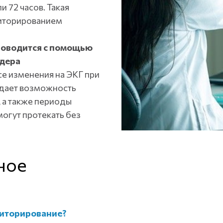
и 72 часов. Такая
иторированием
роводится с помощью
рдера
се изменения на ЭКГ при
о дает возможность
 а также периоды
огут протекать без
ное
ниторирование?