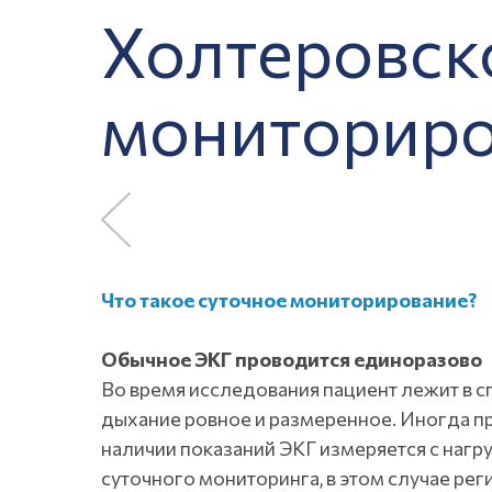
Холтеровск
мониториро
Отзывы без посредников о
гинекологах, терапевтах
от частных лиц Оставить
отзыв о враче Рейтинг
врачей Екатеринбурга
Что такое суточное мониторирование?
Обычное ЭКГ проводится единоразово
Во время исследования пациент лежит в с
дыхание ровное и размеренное. Иногда п
наличии показаний ЭКГ измеряется с нагру
суточного мониторинга, в этом случае ре