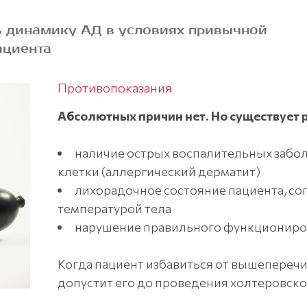
 динамику АД в условиях привычной
ациента
Противопоказания
Абсолютных причин нет. Но существует 
наличие острых воспалительных забол
клетки (аллергический дерматит)
лихорадочное состояние пациента, с
температурой тела
нарушение правильного функционирова
Когда пациент избавиться от вышепереч
допустит его до проведения холтеровск