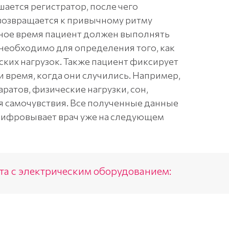
шается регистратор, после чего
 возвращается к привычному ритму
нное время пациент должен выполнять
необходимо для определения того, как
ских нагрузок. Также пациент фиксирует
 время, когда они случились. Например,
ратов, физические нагрузки, сон,
я самочувствия. Все полученные данные
шифровывает врач уже на следующем
кта с электрическим оборудованием: