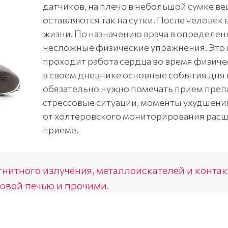
датчиков, на плечо в небольшой сумке ве
оставляются так на сутки. После человек
жизни. По назначению врача в определе
несложные физические упражнения. Это 
проходит работа сердца во время физиче
в своем дневнике основные события дня и
обязательно нужно помечать прием препа
стрессовые ситуации, моменты ухудшени
от холтеровского мониторирования рас
приеме.
агнитного излучения, металлоискателей и конта
овой печью и прочими.