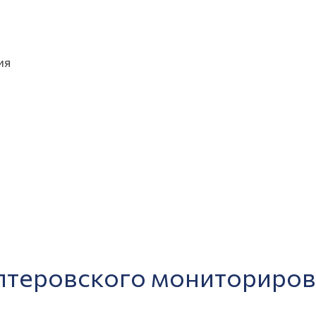
ия
лтеровского мониториров