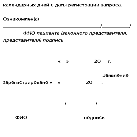
календарных дней с даты регистрации запроса.
Ознакомлен(а)
_____________________________________________________/_______________/
ФИО пациента (законного представителя,
представителя) подпись
«___»______________20___ г.
Заявление
зарегистрировано «___»______________20___ г.
________________________________/________________/
ФИО подпись