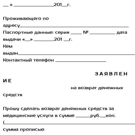
___ » ______________________201___г.
Проживающего по
адресу____________________________________________________________
Паспортные данные: серия ______ № ______________ дата
выдачи «___» ___________201 ___г.
Кем
выдан_________________________________________________________________
Контактный телефон ____________________________
З А Я В Л Е Н
И Е
на возврат денежных
средств
Прошу сделать возврат денежных средств за
медицинские услуги в сумме ________руб.___коп.
(________________________________________________________________________
сумма прописью