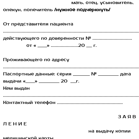
мать, отец, усыновитель,
опекун, попечитель
/нужное подчеркнуть/
От представителя пациента
.............................................................................................................
действующего по доверенности № ................................
от « _____» ......................20 ___ г.
Проживающего по адресу
.............................................................................................................
Паспортные данные: серия _________ № ___________ дата
выдачи «_____» ___________ 20 ___г.
Кем выдан
.............................................................................................................
Контактный телефон .....................................................
З А Я В
Л Е Н И Е
на выдачу копии
медицинской карты