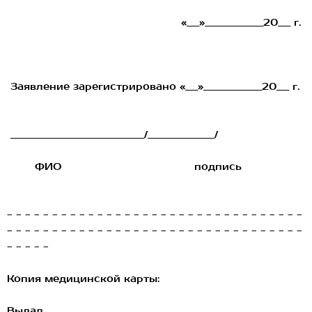
«___»______________20___ г.
Заявление зарегистрировано «___»______________20___ г.
________________________________/________________/
ФИО подпись
- - - - - - - - - - - - - - - - - - - - - - - - - - - - - - - - -
- - - - - - - - - - - - - - - - - - - - - - - - - - - - - - - - -
- - - - -
Копия медицинской карты:
Выдал