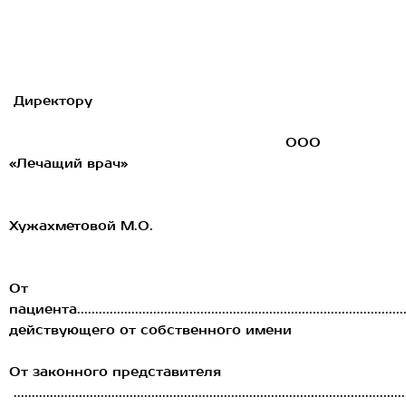
Директору
ООО
«Лечащий врач»
Хужахметовой М.О.
От
пациента...........................................................................................
действующего от собственного имени
От законного представителя
............................................................................................................